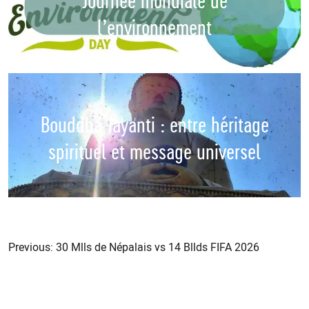
Journée mondiale de
l’environnement
Bouddha Jayanti : entre héritage
spirituel et message universel
Navigation
de
Previous:
30 Mlls de Népalais vs 14 Bllds FIFA 2026
l’article