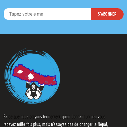
E
S'ABONNER
-
m
a
i
l
*
Parce que nous croyons fermement qu'en donnant un peu vous
recevez mille fois plus, mais n'essayez pas de changer le Népal,