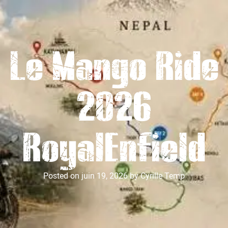
Le Mango Ride
2026
RoyalEnfield
Posted on
juin 19, 2026
by
Cyrille Temp