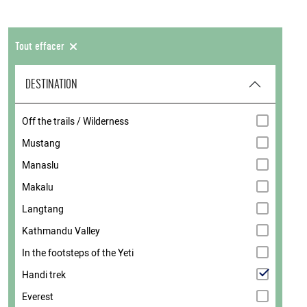
Tout effacer
DESTINATION
Off the trails / Wilderness
Mustang
Manaslu
Makalu
Langtang
Kathmandu Valley
In the footsteps of the Yeti
Handi trek
Everest