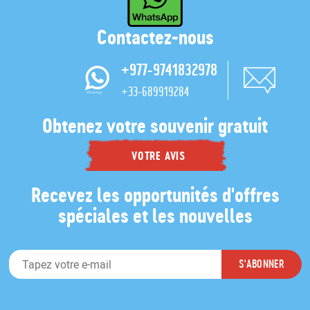
Contactez-nous
+977-9741832978
+33-689919284
Obtenez votre souvenir gratuit
VOTRE AVIS
Recevez les opportunités d'offres
spéciales et les nouvelles
E
S'ABONNER
-
m
a