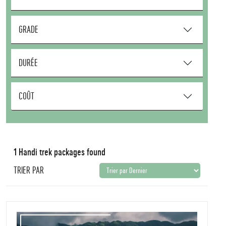
GRADE
DURÉE
COÛT
1 Handi trek packages found
TRIER PAR