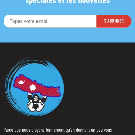
spéciales et les nouvelles
E
S'ABONNER
-
m
a
i
l
*
Parce que nous croyons fermement qu'en donnant un peu vous