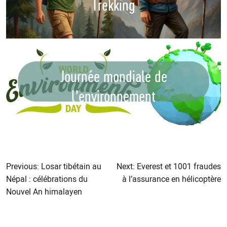
Trekking
Journée mondiale de
l’environnement
Navigation
de
Previous:
Losar tibétain au
Next:
Everest et 1001 fraudes
Népal : célébrations du
à l’assurance en hélicoptère
l’article
Nouvel An himalayen