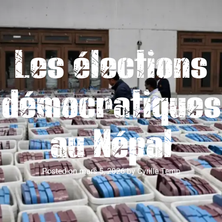
Les élections
démocratiques
au Népal
Posted on
mars 5, 2026
by
Cyrille Temp