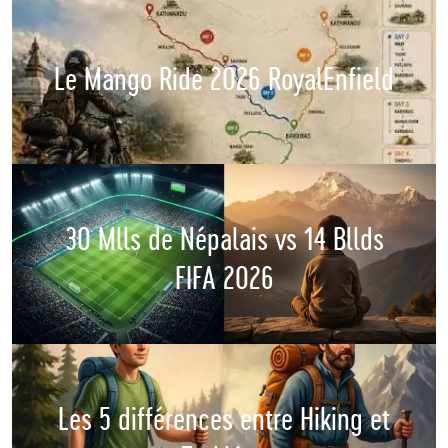
Le Mango Ride 2026 RoyalEnfield
30 Mlls de Népalais vs 14 Bllds
FIFA 2026
Les 5 différences entre Hiking et